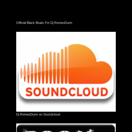
Official Black Beats Fm Dj RomeoDunn
Dj RomeoDunn on Soundcloud